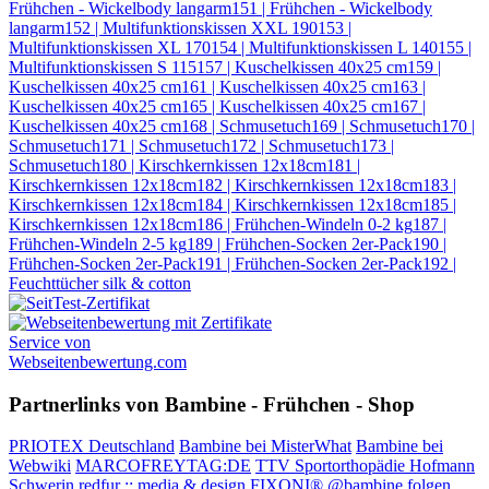
Frühchen - Wickelbody langarm
151 | Frühchen - Wickelbody
langarm
152 | Multifunktionskissen XXL 190
153 |
Multifunktionskissen XL 170
154 | Multifunktionskissen L 140
155 |
Multifunktionskissen S 115
157 | Kuschelkissen 40x25 cm
159 |
Kuschelkissen 40x25 cm
161 | Kuschelkissen 40x25 cm
163 |
Kuschelkissen 40x25 cm
165 | Kuschelkissen 40x25 cm
167 |
Kuschelkissen 40x25 cm
168 | Schmusetuch
169 | Schmusetuch
170 |
Schmusetuch
171 | Schmusetuch
172 | Schmusetuch
173 |
Schmusetuch
180 | Kirschkernkissen 12x18cm
181 |
Kirschkernkissen 12x18cm
182 | Kirschkernkissen 12x18cm
183 |
Kirschkernkissen 12x18cm
184 | Kirschkernkissen 12x18cm
185 |
Kirschkernkissen 12x18cm
186 | Frühchen-Windeln 0-2 kg
187 |
Frühchen-Windeln 2-5 kg
189 | Frühchen-Socken 2er-Pack
190 |
Frühchen-Socken 2er-Pack
191 | Frühchen-Socken 2er-Pack
192 |
Feuchttücher silk & cotton
Service von
Webseitenbewertung.com
Partnerlinks von Bambine - Frühchen - Shop
PRIOTEX Deutschland
Bambine bei MisterWhat
Bambine bei
Webwiki
MARCOFREYTAG:DE
TTV Sportorthopädie Hofmann
Schwerin
redfur :: media & design
FIXONI®
@bambine folgen