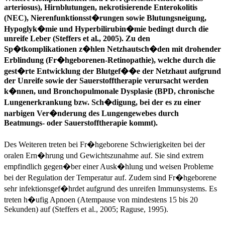
arteriosus), Hirnblutungen, nekrotisierende Enterokolitis
(NEC), Nierenfunktionsst�rungen sowie Blutungsneigung,
Hypoglyk�mie und Hyperbilirubin�mie bedingt durch die
unreife Leber (Steffers et al., 2005). Zu den
Sp�tkomplikationen z�hlen Netzhautsch�den mit drohender
Erblindung (Fr�hgeborenen-Retinopathie), welche durch die
gest�rte Entwicklung der Blutgef��e der Netzhaut aufgrund
der Unreife sowie der Sauerstofftherapie verursacht werden
k�nnen, und Bronchopulmonale Dysplasie (BPD, chronische
Lungenerkrankung bzw. Sch�digung, bei der es zu einer
narbigen Ver�nderung des Lungengewebes durch
Beatmungs- oder Sauerstofftherapie kommt).
Des Weiteren treten bei Fr�hgeborene Schwierigkeiten bei der
oralen Ern�hrung und Gewichtszunahme auf. Sie sind extrem
empfindlich gegen�ber einer Ausk�hlung und weisen Probleme
bei der Regulation der Temperatur auf. Zudem sind Fr�hgeborene
sehr infektionsgef�hrdet aufgrund des unreifen Immunsystems. Es
treten h�ufig Apnoen (Atempause von mindestens 15 bis 20
Sekunden) auf (Steffers et al., 2005; Raguse, 1995).