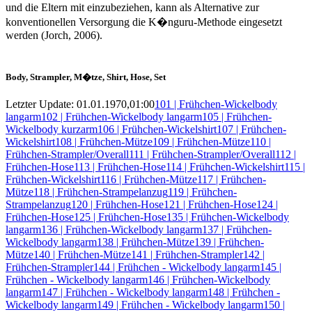
und die Eltern mit einzubeziehen, kann als Alternative zur
konventionellen Versorgung die K�nguru-Methode eingesetzt
werden (Jorch, 2006).
Body
,
Strampler
,
M�tze
,
Shirt
,
Hose
,
Set
Letzter Update: 01.01.1970,01:00
101 | Frühchen-Wickelbody
langarm
102 | Frühchen-Wickelbody langarm
105 | Frühchen-
Wickelbody kurzarm
106 | Frühchen-Wickelshirt
107 | Frühchen-
Wickelshirt
108 | Frühchen-Mütze
109 | Frühchen-Mütze
110 |
Frühchen-Strampler/Overall
111 | Frühchen-Strampler/Overall
112 |
Frühchen-Hose
113 | Frühchen-Hose
114 | Frühchen-Wickelshirt
115 |
Frühchen-Wickelshirt
116 | Frühchen-Mütze
117 | Frühchen-
Mütze
118 | Frühchen-Strampelanzug
119 | Frühchen-
Strampelanzug
120 | Frühchen-Hose
121 | Frühchen-Hose
124 |
Frühchen-Hose
125 | Frühchen-Hose
135 | Frühchen-Wickelbody
langarm
136 | Frühchen-Wickelbody langarm
137 | Frühchen-
Wickelbody langarm
138 | Frühchen-Mütze
139 | Frühchen-
Mütze
140 | Frühchen-Mütze
141 | Frühchen-Strampler
142 |
Frühchen-Strampler
144 | Frühchen - Wickelbody langarm
145 |
Frühchen - Wickelbody langarm
146 | Frühchen-Wickelbody
langarm
147 | Frühchen - Wickelbody langarm
148 | Frühchen -
Wickelbody langarm
149 | Frühchen - Wickelbody langarm
150 |