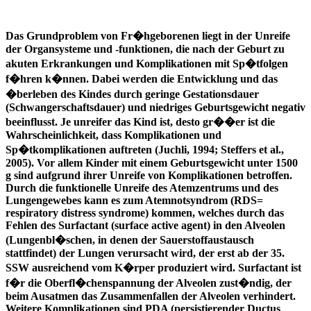
Das Grundproblem von Fr�hgeborenen liegt in der Unreife
der Organsysteme und -funktionen, die nach der Geburt zu
akuten Erkrankungen und Komplikationen mit Sp�tfolgen
f�hren k�nnen. Dabei werden die Entwicklung und das
�berleben des Kindes durch geringe Gestationsdauer
(Schwangerschaftsdauer) und niedriges Geburtsgewicht negativ
beeinflusst. Je unreifer das Kind ist, desto gr��er ist die
Wahrscheinlichkeit, dass Komplikationen und
Sp�tkomplikationen auftreten (Juchli, 1994; Steffers et al.,
2005). Vor allem Kinder mit einem Geburtsgewicht unter 1500
g sind aufgrund ihrer Unreife von Komplikationen betroffen.
Durch die funktionelle Unreife des Atemzentrums und des
Lungengewebes kann es zum Atemnotsyndrom (RDS=
respiratory distress syndrome) kommen, welches durch das
Fehlen des Surfactant (surface active agent) in den Alveolen
(Lungenbl�schen, in denen der Sauerstoffaustausch
stattfindet) der Lungen verursacht wird, der erst ab der 35.
SSW ausreichend vom K�rper produziert wird. Surfactant ist
f�r die Oberfl�chenspannung der Alveolen zust�ndig, der
beim Ausatmen das Zusammenfallen der Alveolen verhindert.
Weitere Komplikationen sind PDA (persistierender Ductus